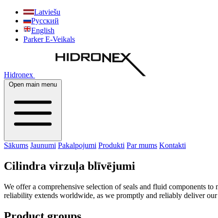
Latviešu
Русский
English
Parker E-Veikals
Hidronex
Open main menu
Sākums
Jaunumi
Pakalpojumi
Produkti
Par mums
Kontakti
Cilindra virzuļa blīvējumi
We offer a comprehensive selection of seals and fluid components to m
reliability extends worldwide, as we promptly and reliably deliver ou
Product groups