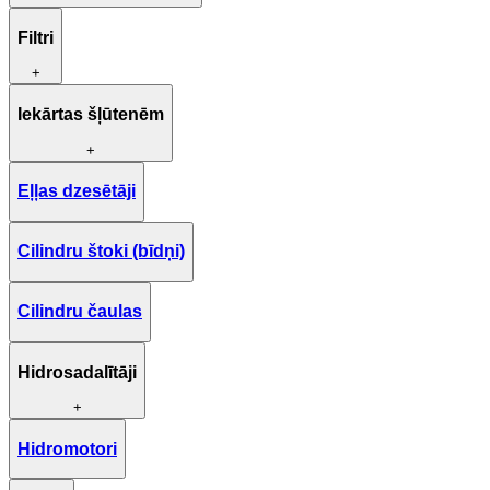
Filtri
+
Iekārtas šļūtenēm
+
Eļļas dzesētāji
Cilindru štoki (bīdņi)
Cilindru čaulas
Hidrosadalītāji
+
Hidromotori