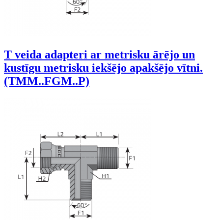
T veida adapteri ar metrisku ārējo un
kustīgu metrisku iekšējo apakšējo vītni.
(TMM..FGM..P)