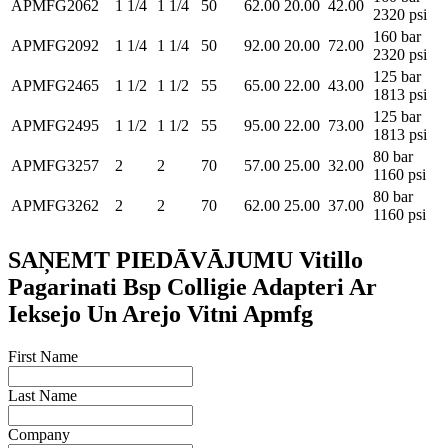
APMFG2062
1 1/4
1 1/4
50
62.00
20.00
42.00
2320 psi
160 bar
APMFG2092
1 1/4
1 1/4
50
92.00
20.00
72.00
2320 psi
125 bar
APMFG2465
1 1/2
1 1/2
55
65.00
22.00
43.00
1813 psi
125 bar
APMFG2495
1 1/2
1 1/2
55
95.00
22.00
73.00
1813 psi
80 bar
APMFG3257
2
2
70
57.00
25.00
32.00
1160 psi
80 bar
APMFG3262
2
2
70
62.00
25.00
37.00
1160 psi
SAŅEMT PIEDĀVĀJUMU Vitillo
Pagarinati Bsp Colligie Adapteri Ar
Ieksejo Un Arejo Vitni Apmfg
First Name
Last Name
Company