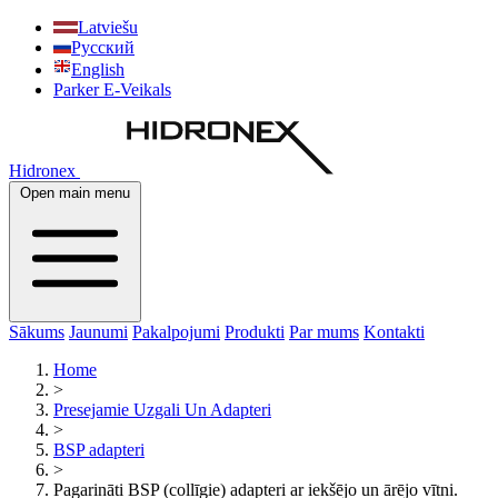
Latviešu
Русский
English
Parker E-Veikals
Hidronex
Open main menu
Sākums
Jaunumi
Pakalpojumi
Produkti
Par mums
Kontakti
Home
>
Presejamie Uzgali Un Adapteri
>
BSP adapteri
>
Pagarināti BSP (collīgie) adapteri ar iekšējo un ārējo vītni.