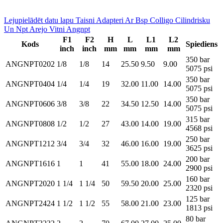
Lejupielādēt datu lapu Taisni Adapteri Ar Bsp Colligo Cilindrisku
Un Npt Arejo Vitni Angnpt
F1
F2
H
L
L1
L2
Kods
Spiediens
inch
inch
mm
mm
mm
mm
350 bar
ANGNPT0202
1/8
1/8
14
25.50
9.50
9.00
5075 psi
350 bar
ANGNPT0404
1/4
1/4
19
32.00
11.00
14.00
5075 psi
350 bar
ANGNPT0606
3/8
3/8
22
34.50
12.50
14.00
5075 psi
315 bar
ANGNPT0808
1/2
1/2
27
43.00
14.00
19.00
4568 psi
250 bar
ANGNPT1212
3/4
3/4
32
46.00
16.00
19.00
3625 psi
200 bar
ANGNPT1616
1
1
41
55.00
18.00
24.00
2900 psi
160 bar
ANGNPT2020
1 1/4
1 1/4
50
59.50
20.00
25.00
2320 psi
125 bar
ANGNPT2424
1 1/2
1 1/2
55
58.00
21.00
23.00
1813 psi
80 bar