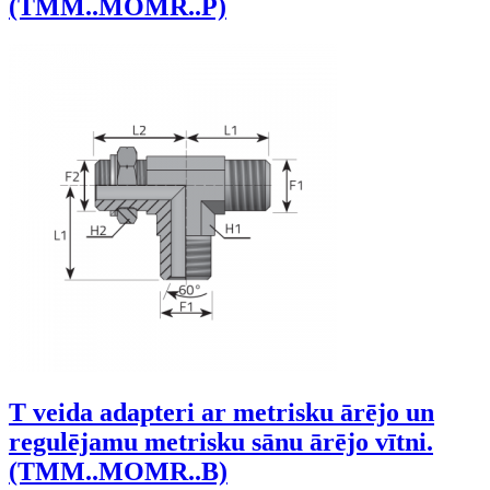
(TMM..MOMR..P)
T veida adapteri ar metrisku ārējo un
regulējamu metrisku sānu ārējo vītni.
(TMM..MOMR..B)