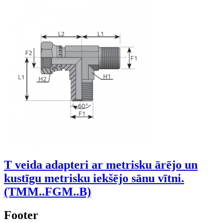
T veida adapteri ar metrisku ārējo un
kustīgu metrisku iekšējo sānu vītni.
(TMM..FGM..B)
Footer