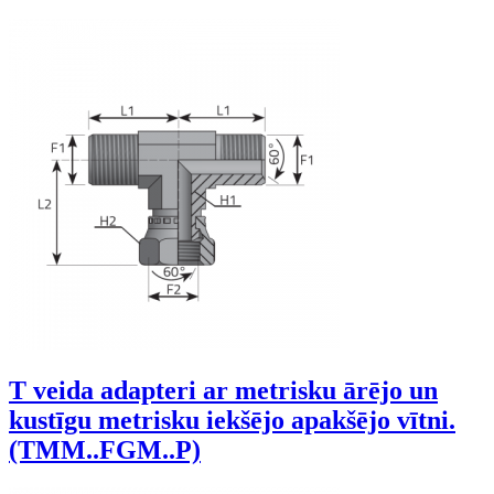
T veida adapteri ar metrisku ārējo un
kustīgu metrisku iekšējo apakšējo vītni.
(TMM..FGM..P)