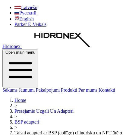
Latviešu
Русский
English
Parker E-Veikals
Hidronex
Open main menu
Sākums
Jaunumi
Pakalpojumi
Produkti
Par mums
Kontakti
Home
>
Presejamie Uzgali Un Adapteri
>
BSP adapteri
>
Taisni adapteri ar BSP (collīgo) cilindrisku un NPT ārējo