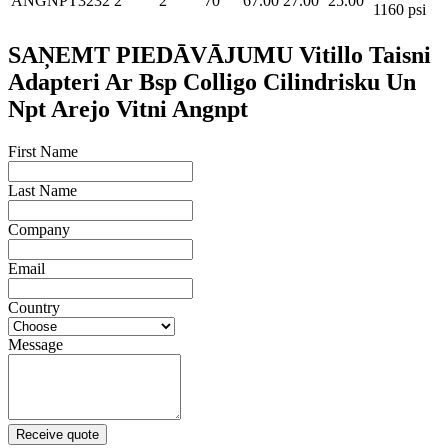
ANGNPT3232
2
2
70
67.00
27.00
25.00
1160 psi
SAŅEMT PIEDĀVĀJUMU Vitillo Taisni
Adapteri Ar Bsp Colligo Cilindrisku Un
Npt Arejo Vitni Angnpt
First Name
Last Name
Company
Email
Country
Message
Receive quote