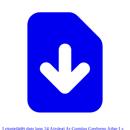
Lejupielādēt datu lapu 24 Aizslegi Ar Gumijas Gredzenu Atfge Ls