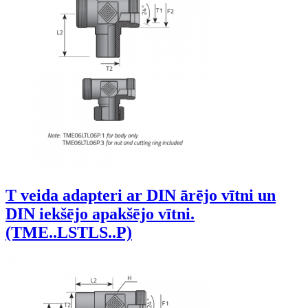
T veida adapteri ar DIN ārējo vītni un
DIN iekšējo apakšējo vītni.
(TME..LSTLS..P)