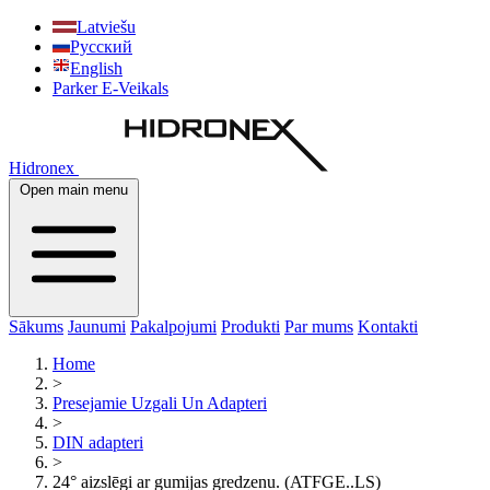
Latviešu
Русский
English
Parker E-Veikals
Hidronex
Open main menu
Sākums
Jaunumi
Pakalpojumi
Produkti
Par mums
Kontakti
Home
>
Presejamie Uzgali Un Adapteri
>
DIN adapteri
>
24° aizslēgi ar gumijas gredzenu. (ATFGE..LS)