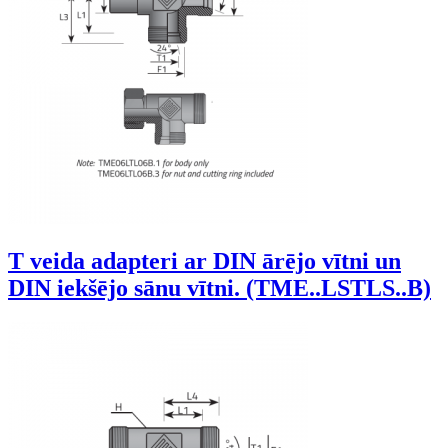
T veida adapteri ar DIN ārējo vītni un
DIN iekšējo sānu vītni. (TME..LSTLS..B)