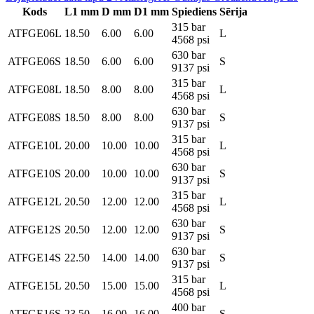
Kods
L1 mm
D mm
D1 mm
Spiediens
Sērija
315 bar
ATFGE06L
18.50
6.00
6.00
L
4568 psi
630 bar
ATFGE06S
18.50
6.00
6.00
S
9137 psi
315 bar
ATFGE08L
18.50
8.00
8.00
L
4568 psi
630 bar
ATFGE08S
18.50
8.00
8.00
S
9137 psi
315 bar
ATFGE10L
20.00
10.00
10.00
L
4568 psi
630 bar
ATFGE10S
20.00
10.00
10.00
S
9137 psi
315 bar
ATFGE12L
20.50
12.00
12.00
L
4568 psi
630 bar
ATFGE12S
20.50
12.00
12.00
S
9137 psi
630 bar
ATFGE14S
22.50
14.00
14.00
S
9137 psi
315 bar
ATFGE15L
20.50
15.00
15.00
L
4568 psi
400 bar
ATFGE16S
23.50
16.00
16.00
S