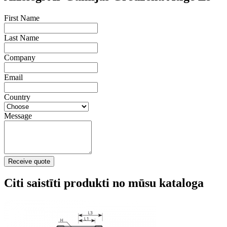
First Name
Last Name
Company
Email
Country
Message
Receive quote
Citi saistīti produkti no mūsu kataloga