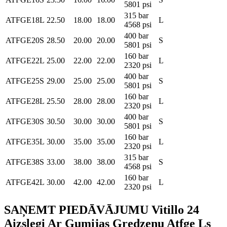
5801 psi
315 bar
ATFGE18L
22.50
18.00
18.00
L
4568 psi
400 bar
ATFGE20S
28.50
20.00
20.00
S
5801 psi
160 bar
ATFGE22L
25.00
22.00
22.00
L
2320 psi
400 bar
ATFGE25S
29.00
25.00
25.00
S
5801 psi
160 bar
ATFGE28L
25.50
28.00
28.00
L
2320 psi
400 bar
ATFGE30S
30.50
30.00
30.00
S
5801 psi
160 bar
ATFGE35L
30.00
35.00
35.00
L
2320 psi
315 bar
ATFGE38S
33.00
38.00
38.00
S
4568 psi
160 bar
ATFGE42L
30.00
42.00
42.00
L
2320 psi
SAŅEMT PIEDĀVĀJUMU Vitillo 24
Aizslegi Ar Gumijas Gredzenu Atfge Ls