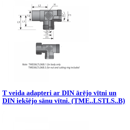
T veida adapteri ar DIN ārējo vītni un
DIN iekšējo sānu vītni. (TME..LSTLS..B)