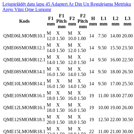
Lejupielādēt datu lapu 45 Adapteri Ar Din Un Regulejamu Metrisku
Arejo Vitni Qme Lsmomr
F1
F2
F1
F2
H
L1
L2
L3
Kods
Pitch
Pitch
mm
mm
mm
mm
mm
mm
mm
mm
M
X
M
X
QME06LMOMR10.1
14
7.50
14.00
20.00
12.0
1.50
10.0
1.00
M
X
M
X
QME06SMOMR12.1
14
9.50
15.50
23.50
14.0
1.50
12.0
1.50
M
X
M
X
QME08LMOMR12.1
14
9.50
16.00
22.50
14.0
1.50
12.0
1.50
M
X
M
X
QME08SMOMR14.1
14
9.50
18.00
26.50
16.0
1.50
14.0
1.50
M
X
M
X
QME10LMOMR14.1
14
9.50
17.00
25.50
16.0
1.50
14.0
1.50
M
X
M
X
QME10SMOMR16.1
19
11.00
18.00
27.00
18.0
1.50
16.0
1.50
M
X
M
X
QME12LMOMR16.1
19
10.00
19.00
26.00
18.0
1.50
16.0
1.50
M
X
M
X
QME12SMOMR18.1
19
12.50
22.00
30.50
20.0
1.50
18.0
1.50
M
X
M
X
QME15LMOMR18.1
22
11.00
21.00
30.00