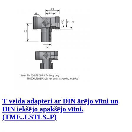
T veida adapteri ar DIN ārējo vītni un
DIN iekšējo apakšējo vītni.
(TME..LSTLS..P)