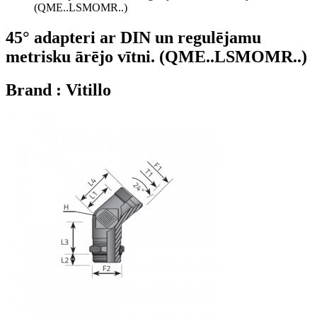
(QME..LSMOMR..)
45° adapteri ar DIN un regulējamu
metrisku ārējo vītni. (QME..LSMOMR..)
Brand : Vitillo