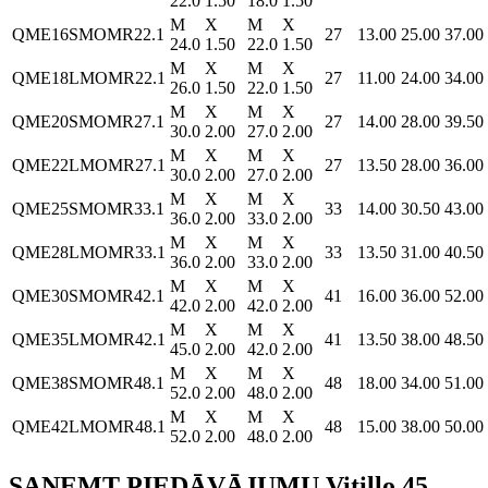
22.0
1.50
18.0
1.50
M
X
M
X
QME16SMOMR22.1
27
13.00
25.00
37.00
24.0
1.50
22.0
1.50
M
X
M
X
QME18LMOMR22.1
27
11.00
24.00
34.00
26.0
1.50
22.0
1.50
M
X
M
X
QME20SMOMR27.1
27
14.00
28.00
39.50
30.0
2.00
27.0
2.00
M
X
M
X
QME22LMOMR27.1
27
13.50
28.00
36.00
30.0
2.00
27.0
2.00
M
X
M
X
QME25SMOMR33.1
33
14.00
30.50
43.00
36.0
2.00
33.0
2.00
M
X
M
X
QME28LMOMR33.1
33
13.50
31.00
40.50
36.0
2.00
33.0
2.00
M
X
M
X
QME30SMOMR42.1
41
16.00
36.00
52.00
42.0
2.00
42.0
2.00
M
X
M
X
QME35LMOMR42.1
41
13.50
38.00
48.50
45.0
2.00
42.0
2.00
M
X
M
X
QME38SMOMR48.1
48
18.00
34.00
51.00
52.0
2.00
48.0
2.00
M
X
M
X
QME42LMOMR48.1
48
15.00
38.00
50.00
52.0
2.00
48.0
2.00
SAŅEMT PIEDĀVĀJUMU Vitillo 45