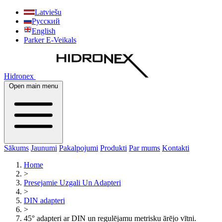
Latviešu
Русский
English
Parker E-Veikals
Hidronex
Open main menu
Sākums
Jaunumi
Pakalpojumi
Produkti
Par mums
Kontakti
Home
>
Presejamie Uzgali Un Adapteri
>
DIN adapteri
>
45° adapteri ar DIN un regulējamu metrisku ārējo vītni.