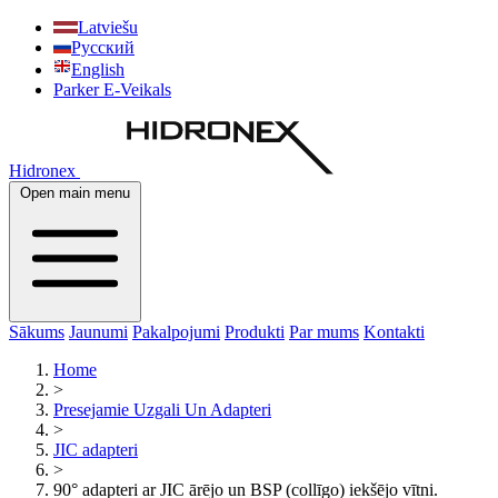
Latviešu
Русский
English
Parker E-Veikals
Hidronex
Open main menu
Sākums
Jaunumi
Pakalpojumi
Produkti
Par mums
Kontakti
Home
>
Presejamie Uzgali Un Adapteri
>
JIC adapteri
>
90° adapteri ar JIC ārējo un BSP (collīgo) iekšējo vītni.