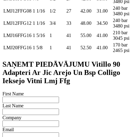
3480 psi
240 bar
LMJ12FFG08
1 1/16
1/2
27
42.00
31.00
3480 psi
240 bar
LMJ12FFG12
1 1/16
3/4
33
48.00
34.50
3480 psi
210 bar
LMJ16FFG16
1 5/16
1
41
55.00
41.00
3045 psi
170 bar
LMJ20FFG16
1 5/8
1
41
52.50
41.00
2465 psi
SAŅEMT PIEDĀVĀJUMU Vitillo 90
Adapteri Ar Jic Arejo Un Bsp Colligo
Ieksejo Vitni Lmj Ffg
First Name
Last Name
Company
Email