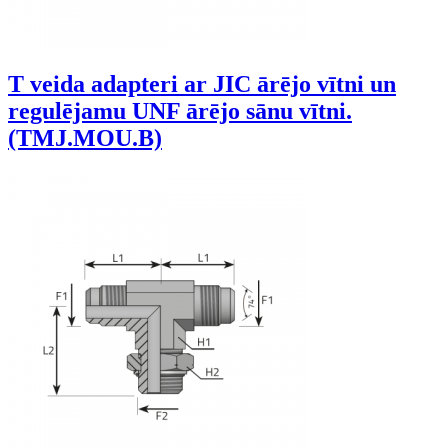
T veida adapteri ar JIC ārējo vītni un
regulējamu UNF ārējo sānu vītni.
(TMJ.MOU.B)