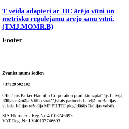
T veida adapteri ar JIC ārējo vītni un
metrisku regulējamu ārējo sānu vītni.
(TMJ.MOMR.B)
Footer
Zvaniet mums šodien
+ 371 29 502 182
Oficiālais Parker Hannifin Corporation produktu izplatītājs Latvijā,
Itālijas ražotāja Vitillo stratēģiskais partneris Latvijā un Baltijas
valstīs, Itālijas ražotāja MP FILTRI piegādātājs Baltijas valstīs.
SIA Hidronex - Reg.Nr. 40103746693
VAT Reg. Nr. LV40103746693