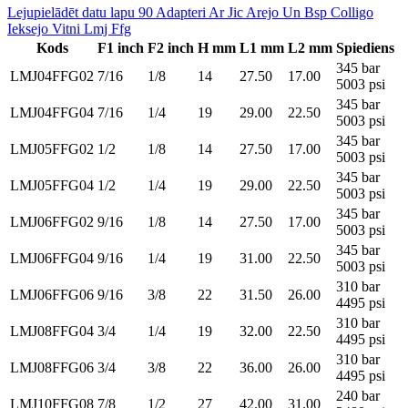
Lejupielādēt datu lapu 90 Adapteri Ar Jic Arejo Un Bsp Colligo
Ieksejo Vitni Lmj Ffg
Kods
F1 inch
F2 inch
H mm
L1 mm
L2 mm
Spiediens
345 bar
LMJ04FFG02
7/16
1/8
14
27.50
17.00
5003 psi
345 bar
LMJ04FFG04
7/16
1/4
19
29.00
22.50
5003 psi
345 bar
LMJ05FFG02
1/2
1/8
14
27.50
17.00
5003 psi
345 bar
LMJ05FFG04
1/2
1/4
19
29.00
22.50
5003 psi
345 bar
LMJ06FFG02
9/16
1/8
14
27.50
17.00
5003 psi
345 bar
LMJ06FFG04
9/16
1/4
19
31.00
22.50
5003 psi
310 bar
LMJ06FFG06
9/16
3/8
22
31.50
26.00
4495 psi
310 bar
LMJ08FFG04
3/4
1/4
19
32.00
22.50
4495 psi
310 bar
LMJ08FFG06
3/4
3/8
22
36.00
26.00
4495 psi
240 bar
LMJ10FFG08
7/8
1/2
27
42.00
31.00