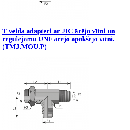
T veida adapteri ar JIC ārējo vītni un
regulējamu UNF ārējo apakšējo vītni.
(TMJ.MOU.P)