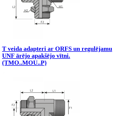
T veida adapteri ar ORFS un regulējamu
UNF ārējo apakšējo vītni.
(TMO..MOU..P)