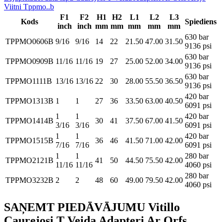
Viitni Tppmo..b
F1
F2
H1
H2
L1
L2
L3
Kods
Spiediens
inch
inch
mm
mm
mm
mm
mm
630 bar
TPPMO0606B
9/16
9/16
14
22
21.50
47.00
31.50
9136 psi
630 bar
TPPMO0909B
11/16
11/16
19
27
25.00
52.00
34.00
9136 psi
630 bar
TPPMO1111B
13/16
13/16
22
30
28.00
55.50
36.50
9136 psi
420 bar
TPPMO1313B
1
1
27
36
33.50
63.00
40.50
6091 psi
1
1
420 bar
TPPMO1414B
30
41
37.50
67.00
41.50
3/16
3/16
6091 psi
1
1
420 bar
TPPMO1515B
36
46
41.50
71.00
42.00
7/16
7/16
6091 psi
1
1
280 bar
TPPMO2121B
41
50
44.50
75.50
42.00
11/16
11/16
4060 psi
280 bar
TPPMO3232B
2
2
48
60
49.00
79.50
42.00
4060 psi
SAŅEMT PIEDĀVĀJUMU Vitillo
Caurejosi T Veida Adapteri Ar Orfs