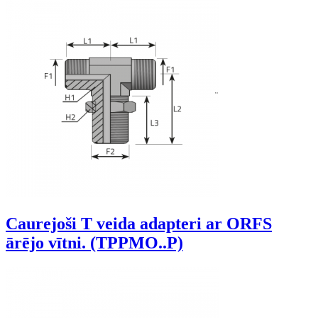
Caurejoši T veida adapteri ar ORFS
ārējo vītni. (TPPMO..P)