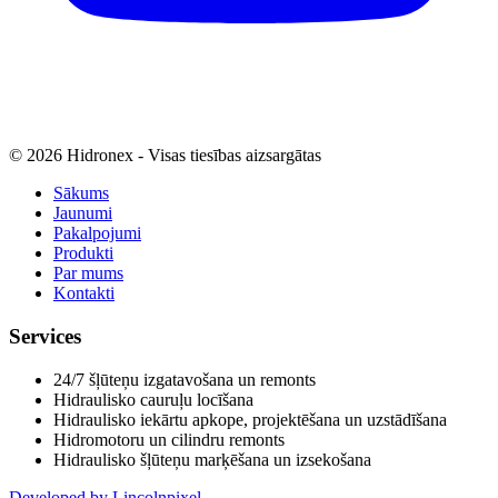
© 2026 Hidronex - Visas tiesības aizsargātas
Sākums
Jaunumi
Pakalpojumi
Produkti
Par mums
Kontakti
Services
24/7 šļūteņu izgatavošana un remonts
Hidraulisko cauruļu locīšana
Hidraulisko iekārtu apkope, projektēšana un uzstādīšana
Hidromotoru un cilindru remonts
Hidraulisko šļūteņu marķēšana un izsekošana
Developed by Lincolnpixel