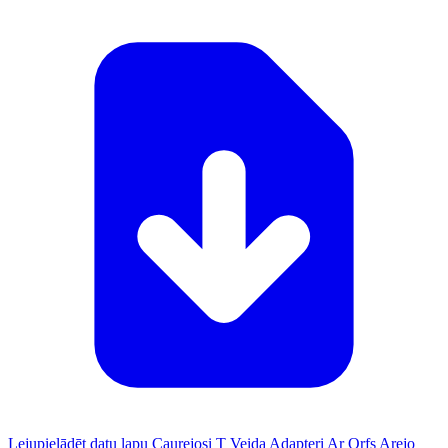
Lejupielādēt datu lapu Caurejosi T Veida Adapteri Ar Orfs Arejo