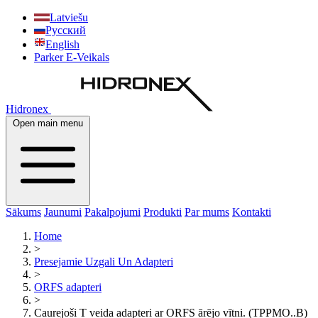
Latviešu
Русский
English
Parker E-Veikals
Hidronex
Open main menu
Sākums
Jaunumi
Pakalpojumi
Produkti
Par mums
Kontakti
Home
>
Presejamie Uzgali Un Adapteri
>
ORFS adapteri
>
Caurejoši T veida adapteri ar ORFS ārējo vītni. (TPPMO..B)