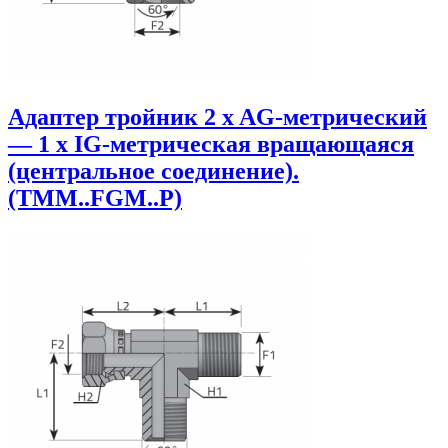
Адаптер тройник 2 x AG-метрический
— 1 x IG-метрическая вращающаяся
(центральное соединение).
(TMM..FGM..P)