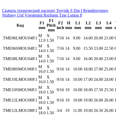
Скачать технический паспорт Troynik S Din I Reguliruyemoy
Nizhney Unf Vneshnimi Rezbami Tme Lsmou P
F1
F1
F2
H
L1
L2
L3
L4
Koд
Pitch
mm
inch
mm
mm
mm
mm
mm
mm
M
X
TME06LMOU04P.1
7/16
14
9.00
14.00
20.00
21.00
12.0
1.50
M
X
TME06SMOU04P.1
7/16
14
9.00
15.50
23.00
22.50
14.0
1.50
M
X
TME08LMOU04P.1
7/16
14
9.00
16.00
20.00
23.00
14.0
1.50
M
X
TME08SMOU06P.1
9/16
14
10.00
18.00
27.00
25.00
16.0
1.50
M
X
TME10LMOU06P.1
9/16
14
10.00
17.00
24.00
24.00
16.0
1.50
M
X
TME10SMOU06P.1
9/16
19
10.00
18.00
27.50
25.50
18.0
1.50
M
X
TME12LMOU06P.1
9/16
19
10.00
19.00
26.00
26.00
18.0
1.50
M
X
TME12LMOU08P.1
3/4
19
11.00
19.00
26.50
26.00
18.0
1.50