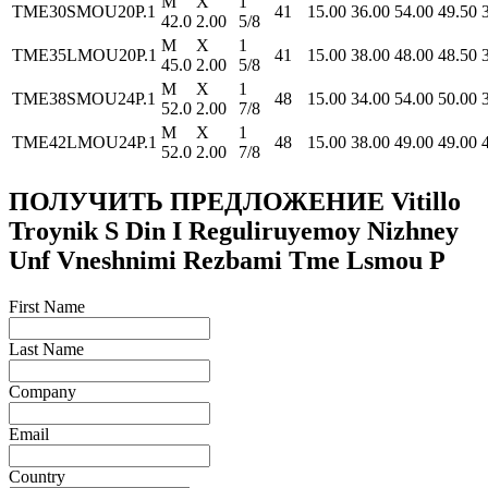
M
X
1
TME30SMOU20P.1
41
15.00
36.00
54.00
49.50
42.0
2.00
5/8
M
X
1
TME35LMOU20P.1
41
15.00
38.00
48.00
48.50
45.0
2.00
5/8
M
X
1
TME38SMOU24P.1
48
15.00
34.00
54.00
50.00
52.0
2.00
7/8
M
X
1
TME42LMOU24P.1
48
15.00
38.00
49.00
49.00
52.0
2.00
7/8
ПОЛУЧИТЬ ПРЕДЛОЖЕНИЕ Vitillo
Troynik S Din I Reguliruyemoy Nizhney
Unf Vneshnimi Rezbami Tme Lsmou P
First Name
Last Name
Company
Email
Country