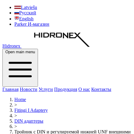
Latviešu
Русский
English
Parker И-магазин
Hidronex
Open main menu
Главная
Новости
Услуги
Продукция
О нас
Контакты
Home
>
Fitingi I Adaptery
>
DIN адаптеры
>
Тройник с DIN и регулируемой нижней UNF внешними