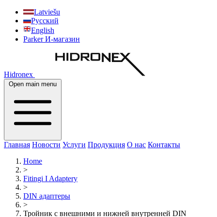
Latviešu
Русский
English
Parker И-магазин
Hidronex
Open main menu
Главная
Новости
Услуги
Продукция
О нас
Контакты
Home
>
Fitingi I Adaptery
>
DIN адаптеры
>
Тройник с внешними и нижней внутренней DIN