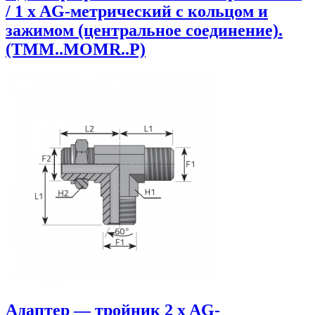
/ 1 x AG-метрический с кольцом и
зажимом (центральное соединение).
(TMM..MOMR..P)
Адаптер — тройник 2 x AG-