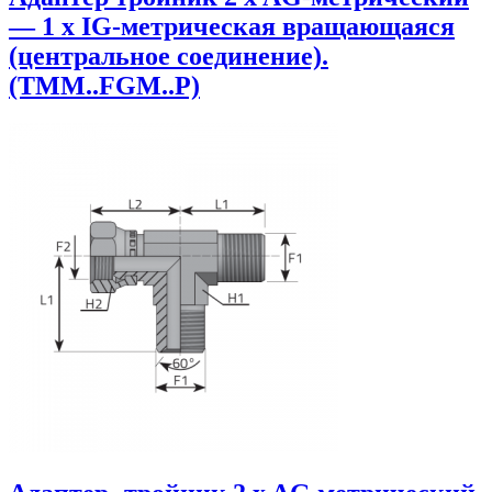
— 1 x IG-метрическая вращающаяся
(центральное соединение).
(TMM..FGM..P)