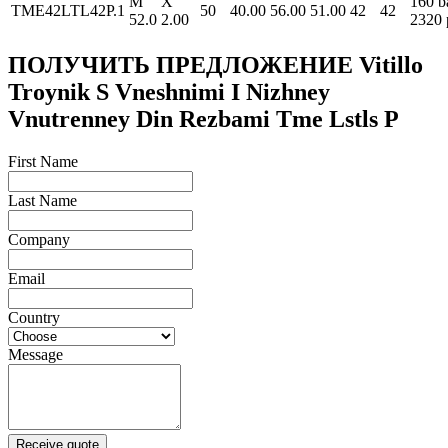
M
X
160 b
TME42LTL42P.1
50
40.00
56.00
51.00
42
42
52.0
2.00
2320 
ПОЛУЧИТЬ ПРЕДЛОЖЕНИЕ Vitillo
Troynik S Vneshnimi I Nizhney
Vnutrenney Din Rezbami Tme Lstls P
First Name
Last Name
Company
Email
Country
Message
Receive quote