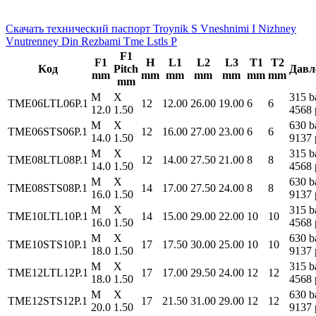
Скачать технический паспорт Troynik S Vneshnimi I Nizhney
Vnutrenney Din Rezbami Tme Lstls P
F1
F1
H
L1
L2
L3
T1
T2
Koд
Pitch
Давл
mm
mm
mm
mm
mm
mm
mm
mm
M
X
315 b
TME06LTL06P.1
12
12.00
26.00
19.00
6
6
12.0
1.50
4568 
M
X
630 b
TME06STS06P.1
12
16.00
27.00
23.00
6
6
14.0
1.50
9137 
M
X
315 b
TME08LTL08P.1
12
14.00
27.50
21.00
8
8
14.0
1.50
4568 
M
X
630 b
TME08STS08P.1
14
17.00
27.50
24.00
8
8
16.0
1.50
9137 
M
X
315 b
TME10LTL10P.1
14
15.00
29.00
22.00
10
10
16.0
1.50
4568 
M
X
630 b
TME10STS10P.1
17
17.50
30.00
25.00
10
10
18.0
1.50
9137 
M
X
315 b
TME12LTL12P.1
17
17.00
29.50
24.00
12
12
18.0
1.50
4568 
M
X
630 b
TME12STS12P.1
17
21.50
31.00
29.00
12
12
20.0
1.50
9137 