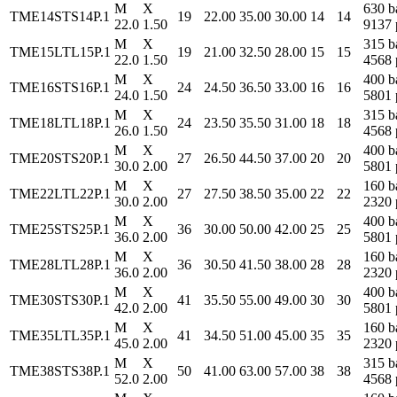
M
X
630 b
TME14STS14P.1
19
22.00
35.00
30.00
14
14
22.0
1.50
9137 
M
X
315 b
TME15LTL15P.1
19
21.00
32.50
28.00
15
15
22.0
1.50
4568 
M
X
400 b
TME16STS16P.1
24
24.50
36.50
33.00
16
16
24.0
1.50
5801 
M
X
315 b
TME18LTL18P.1
24
23.50
35.50
31.00
18
18
26.0
1.50
4568 
M
X
400 b
TME20STS20P.1
27
26.50
44.50
37.00
20
20
30.0
2.00
5801 
M
X
160 b
TME22LTL22P.1
27
27.50
38.50
35.00
22
22
30.0
2.00
2320 
M
X
400 b
TME25STS25P.1
36
30.00
50.00
42.00
25
25
36.0
2.00
5801 
M
X
160 b
TME28LTL28P.1
36
30.50
41.50
38.00
28
28
36.0
2.00
2320 
M
X
400 b
TME30STS30P.1
41
35.50
55.00
49.00
30
30
42.0
2.00
5801 
M
X
160 b
TME35LTL35P.1
41
34.50
51.00
45.00
35
35
45.0
2.00
2320 
M
X
315 b
TME38STS38P.1
50
41.00
63.00
57.00
38
38
52.0
2.00
4568 