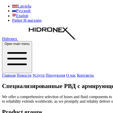
Latviešu
Русский
English
Parker И-магазин
Hidronex
Open main menu
Главная
Новости
Услуги
Продукция
О нас
Контакты
Cпециализированные РВД с армирующе
We offer a comprehensive selection of hoses and fluid components to m
to reliability extends worldwide, as we promptly and reliably deliver
Product groups