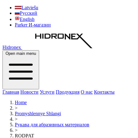
Latviešu
Русский
English
Parker И-магазин
Hidronex
Open main menu
Главная
Новости
Услуги
Продукция
О нас
Контакты
Home
>
Promyshlennye Shlangi
>
Рукава для абразивных материалов
>
RODPAT