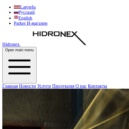
Latviešu
Русский
English
Parker И-магазин
Hidronex
Open main menu
Главная
Новости
Услуги
Продукция
О нас
Контакты