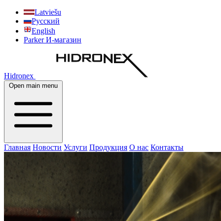
Latviešu
Русский
English
Parker И-магазин
Hidronex
Open main menu
Главная
Новости
Услуги
Продукция
О нас
Контакты